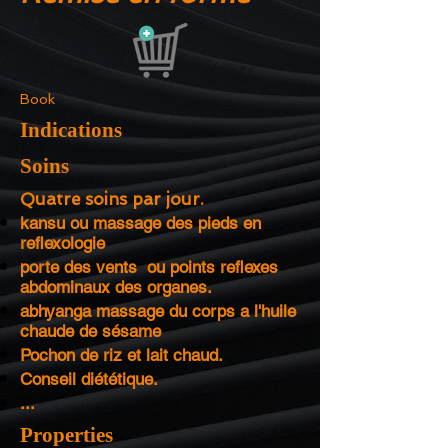
Book
Indications
Soins
Quatre soins par jour
.
kansu ou massage des pieds en
reflexologie
porte des vents ou points reflexes
abdominaux des organes.
abhyanga massage du corps a l'huile
chaude de sésame
Pochon de riz et lait chaud.
Conseil diététique.
...
Properties