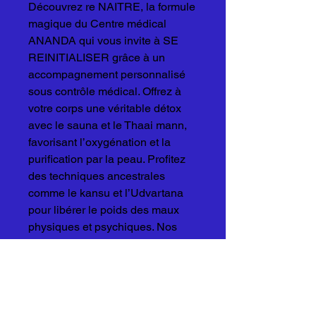
Découvrez re NAITRE, la formule
magique du Centre médical
ANANDA qui vous invite à SE
REINITIALISER grâce à un
accompagnement personnalisé
sous contrôle médical. Offrez à
votre corps une véritable détox
avec le sauna et le Thaai mann,
favorisant l’oxygénation et la
purification par la peau. Profitez
des techniques ancestrales
comme le kansu et l’Udvartana
pour libérer le poids des maux
physiques et psychiques. Nos
experts vous proposent
également des conseils
diététiques et alimentaires
adaptés à votre profil pour un
retour à l’équilibre durable. re