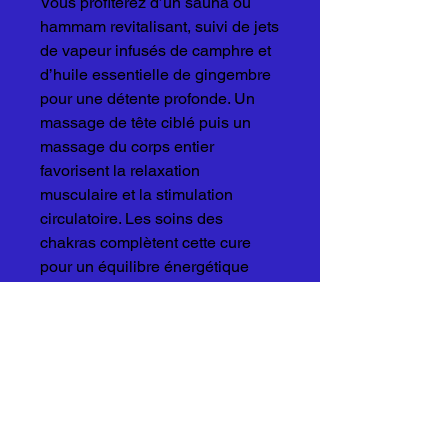
Vous profiterez d’un sauna ou
hammam revitalisant, suivi de jets
de vapeur infusés de camphre et
d’huile essentielle de gingembre
pour une détente profonde. Un
massage de tête ciblé puis un
massage du corps entier
favorisent la relaxation
musculaire et la stimulation
circulatoire. Les soins des
chakras complètent cette cure
pour un équilibre énergétique
optimal, le tout sous contrôle
médical pour un
accompagnement adapté à vos
besoins. Cette mini-cure est
idéale pour retrouver vitalité et
harmonie dans une approche
globale de santé.