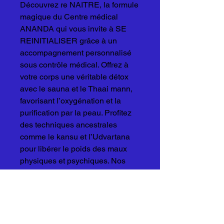
Découvrez re NAITRE, la formule
magique du Centre médical
ANANDA qui vous invite à SE
REINITIALISER grâce à un
accompagnement personnalisé
sous contrôle médical. Offrez à
votre corps une véritable détox
avec le sauna et le Thaai mann,
favorisant l’oxygénation et la
purification par la peau. Profitez
des techniques ancestrales
comme le kansu et l’Udvartana
pour libérer le poids des maux
physiques et psychiques. Nos
experts vous proposent
également des conseils
diététiques et alimentaires
adaptés à votre profil pour un
retour à l’équilibre durable. re