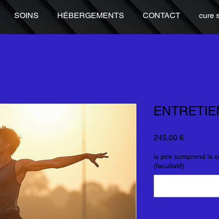
SOINS
HÉBERGEMENTS
CONTACT
cure 
ENTRETIE
Prix
245,00 €
le prix comprend la c
(facultatif)