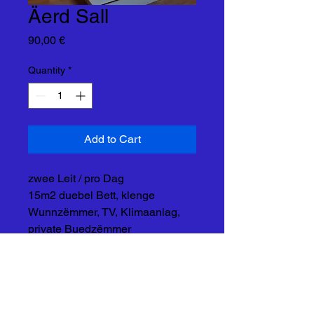
Äerd Sall
Price
90,00 €
Quantity
*
Add to Cart
zwee Leit / pro Dag
15m2 duebel Bett, klenge
Wunnzëmmer, TV, Klimaanlag,
private Buedzëmmer
Privatsphär Politik